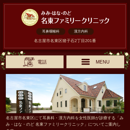
耳鼻咽喉科
漢方内科
名古屋市名東区猪子石2丁目201番
電話
MENU
名古屋市名東区にて耳鼻科・漢方内科を女性医師が診療する「み
み・はな・のど 名東ファミリークリニック」についてご案内し