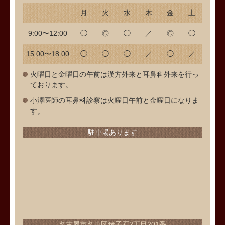
月
火
水
木
金
土
9:00〜12:00
◯
◎
◯
／
◎
◯
15:00〜18:00
◯
◯
◯
／
◯
／
火曜日と金曜日の午前は漢方外来と耳鼻科外来を行っ
ております。
小澤医師の耳鼻科診察は火曜日午前と金曜日になりま
す。
駐車場あります
名古屋市名東区猪子石2丁目201番