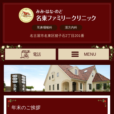
耳鼻咽喉科
漢方内科
名古屋市名東区猪子石2丁目201番
電話
MENU
年末のご挨拶