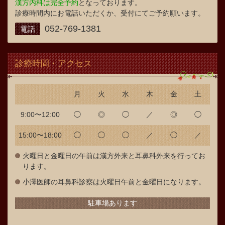
漢方内科は完全予約
となっております。
診療時間内にお電話いただくか、受付にてご予約願います。
052-769-1381
電話
診療時間・アクセス
月
火
水
木
金
土
9:00〜12:00
◯
◎
◯
／
◎
◯
15:00〜18:00
◯
◯
◯
／
◯
／
火曜日と金曜日の午前は漢方外来と耳鼻科外来を行ってお
ります。
小澤医師の耳鼻科診察は火曜日午前と金曜日になります。
駐車場あります