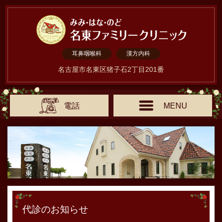
耳鼻咽喉科
漢方内科
名古屋市名東区猪子石2丁目201番
電話
MENU
代診のお知らせ