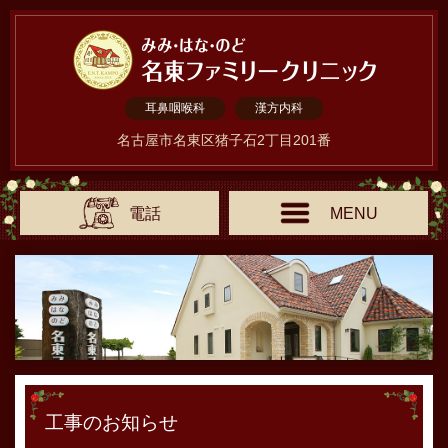
耳鼻咽喉科
漢方内科
名古屋市名東区猪子石2丁目201番
電話
MENU
工事のお知らせ