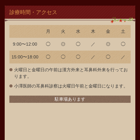
診療時間・アクセス
月
火
水
木
金
土
9:00〜12:00
◯
◎
◯
／
◎
◯
15:00〜18:00
◯
◯
◯
／
◯
／
火曜日と金曜日の午前は漢方外来と耳鼻科外来を行ってお
ります。
小澤医師の耳鼻科診察は火曜日午前と金曜日になります。
駐車場あります