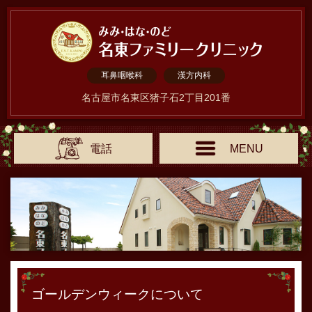
耳鼻咽喉科
漢方内科
名古屋市名東区猪子石2丁目201番
電話
MENU
ゴールデンウィークについて