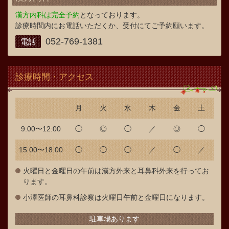
漢方内科は完全予約
となっております。
診療時間内にお電話いただくか、受付にてご予約願います。
052-769-1381
電話
診療時間・アクセス
月
火
水
木
金
土
9:00〜12:00
◯
◎
◯
／
◎
◯
15:00〜18:00
◯
◯
◯
／
◯
／
火曜日と金曜日の午前は漢方外来と耳鼻科外来を行ってお
ります。
小澤医師の耳鼻科診察は火曜日午前と金曜日になります。
駐車場あります