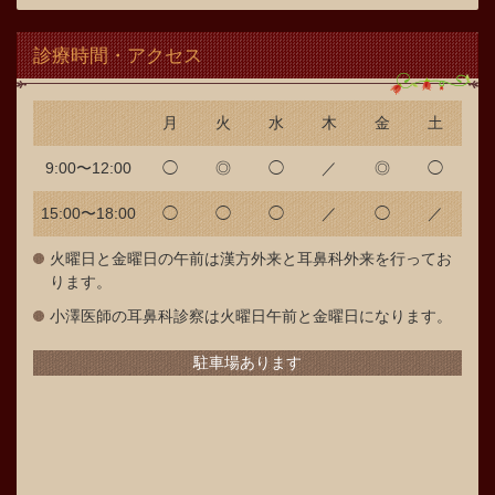
診療時間・アクセス
月
火
水
木
金
土
9:00〜12:00
◯
◎
◯
／
◎
◯
15:00〜18:00
◯
◯
◯
／
◯
／
火曜日と金曜日の午前は漢方外来と耳鼻科外来を行ってお
ります。
小澤医師の耳鼻科診察は火曜日午前と金曜日になります。
駐車場あります