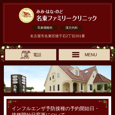
耳鼻咽喉科
漢方内科
名古屋市名東区猪子石2丁目201番
電話
MENU
インフルエンザ予防接種の予約開始日・
接種開始日変更について