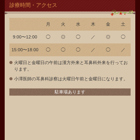
診療時間・アクセス
月
火
水
木
金
土
9:00〜12:00
◯
◎
◯
／
◎
◯
15:00〜18:00
◯
◯
◯
／
◯
／
火曜日と金曜日の午前は漢方外来と耳鼻科外来を行ってお
ります。
小澤医師の耳鼻科診察は火曜日午前と金曜日になります。
駐車場あります